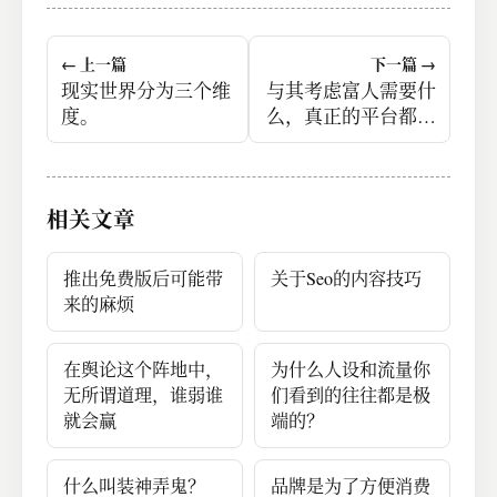
← 上一篇
下一篇 →
现实世界分为三个维
与其考虑富人需要什
度。
么，真正的平台都在
考虑6亿收入1000块
的人，他们收入提高
到2000后，自己能从
相关文章
这里边分到多少钱
了。
推出免费版后可能带
关于Seo的内容技巧
来的麻烦
在舆论这个阵地中，
为什么人设和流量你
无所谓道理，谁弱谁
们看到的往往都是极
就会赢
端的？
什么叫装神弄鬼？
品牌是为了方便消费