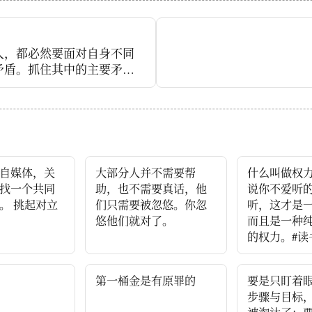
人，都必然要面对自身不同
矛盾。抓住其中的主要矛
回避那些次要矛盾，才是我
。
自媒体，关
大部分人并不需要帮
什么叫做权力？
找一个共同
助，也不需要真话，他
说你不爱听
。 挑起对立
们只需要被忽悠。你忽
听，这才是
悠他们就对了。
而且是一种
的权力。#读
第一桶金是有原罪的
要是只盯着
步骤与目标