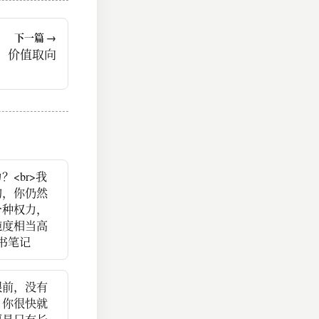
下一篇 →
价值取向
<br>我
的，你仍然
一种权力，
纯度相当高
书笔记
眼前，没有
，你很快就