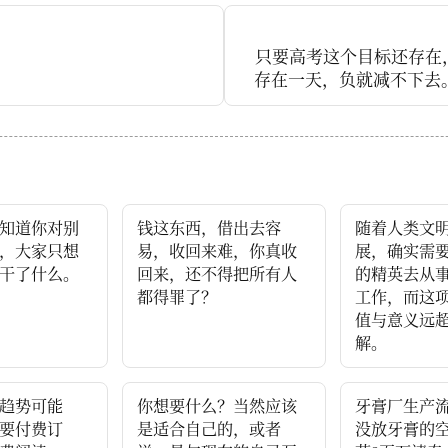
？
只要高考这个目标还存在
存在一天，负就减不下去。
裁减，有钱的学生会请家
学，有钱的学生会去补习。
要减，那不叫减负，那叫
于是把那些请不起家教，
班的学生，提前淘汰出局。
知道你对别
钱这东西，借出去容
随着人类文
，大家只想
易，收回来难，你真收
展，确实需
干了什么。
回来，还不得把所有人
的精英去从
都得罪了？
工作，而这
值与意义远
解。
趋势可能
你想要什么？当然应该
牙膏厂生产
要付费订
是适合自己的，或者
没放牙膏的