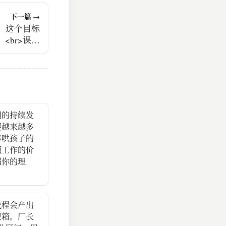
下一篇 →
，这个目标
<br>课本
教；提前放
<br>你硬
减穷，你等
上不起补习
#读书笔记
明的持续发
要越来越多
事哄孩子的
项工作的价
超你的理
流程会产出
空箱。厂长