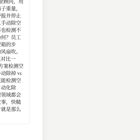
业顾问，用
箱子重量，
警报并停止
工手动除空
再也检测不
为何？员工
空箱的步
的风扇吹。
案对比一
方案检测空
动除掉 vs
既能检测空
自动化除
程领域都会
故事，快糙
时就是那么