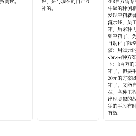
费阅读。
说，是与现在的自己互
花8百万请专
补的。
牛逼的秤测
发现空箱就
流水线，员
箱。后来秤
到空箱了，
自动化了除
骤：用20元
<br>两种方
下：8百万的
箱子，但要手
20元的方案
箱子，又能
掉。各种工
出现类似的
猛的手段有
有效。