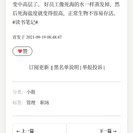
变中高层了。 好员工像死海的水一样蒸发掉，然
后死海盐度就变得很高，正常生物不容易存活。
#读书笔记#
首发于 2021-09-19 08:48:47
♥
赞
订阅更新
||
黑名单说明
|
举报投诉
|
分类：
小报
标签：
管理
职场
← 上一篇
下一篇 →