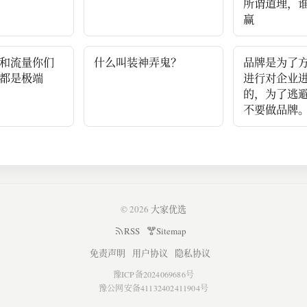
所谓道理，
赢
和流量你们
什么叫装神弄鬼？
品牌是为了
都是极端
进行对企业
的，为了逃
不要做品牌
© 2026
大家优选
RSS
Sitemap
免责声明
用户协议
隐私协议
豫ICP备2024069686号
豫公网安备41132402411904号