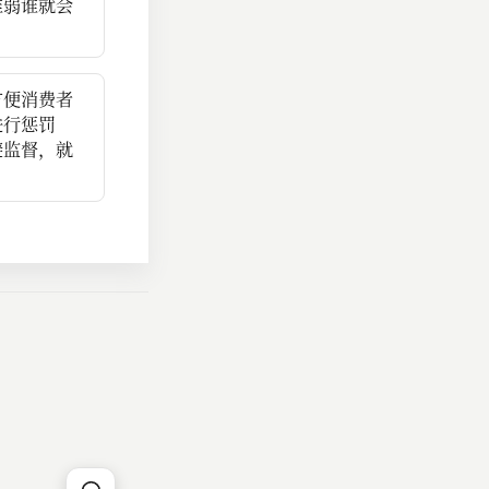
谁弱谁就会
方便消费者
进行惩罚
避监督，就
。