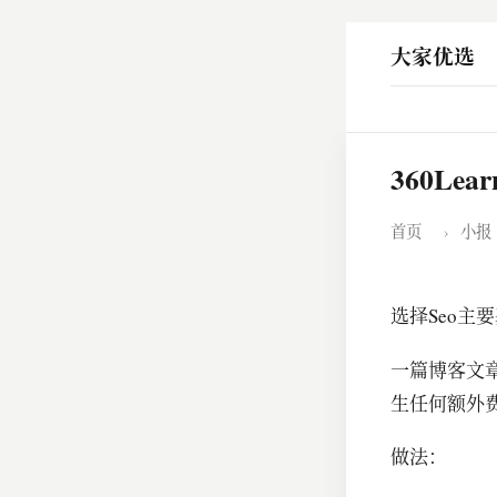
大家优选
360Le
首页
›
小报
选择Seo主
一篇博客文
生任何额外
做法：