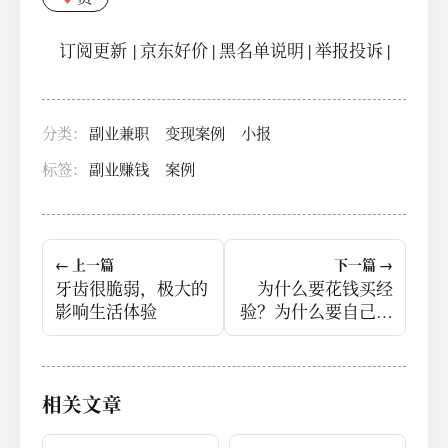
订阅更新
|
京东好价
|
黑名单说明
|
举报投诉
|
分类：
副业兼职
变现案例
小报
标签：
副业赚钱
案例
← 上一篇
下一篇 →
牙齿很脆弱，极大的
为什么要花钱买经
影响生活体验
验？为什么要自己学
习形成自己的交易策
略？<br>因为你跟着
别人，你永远不知道
相关文章
别人到底什么时候买
入卖出的，更不知道