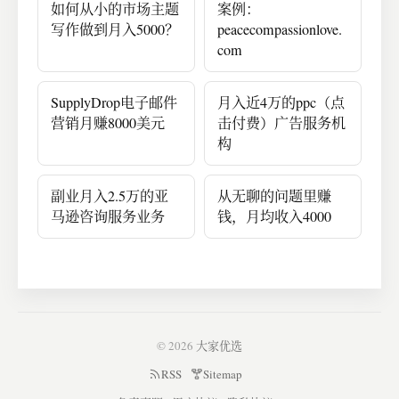
别人有多少的底舱，
如何从小的市场主题
案例：
有多大的资金等着补
写作做到月入5000？
peacecompassionlove.
进去。<br>对别人来
com
说，可能任何一个点
都是赚钱的机会，对
SupplyDrop电子邮件
月入近4万的ppc（点
你就未必如此了。
营销月赚8000美元
击付费）广告服务机
构
副业月入2.5万的亚
从无聊的问题里赚
马逊咨询服务业务
钱，月均收入4000
© 2026
大家优选
RSS
Sitemap