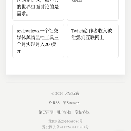
论的是优秀，成年人
赚钱？
的世界里面讨论的是
需求。
reviewflowz一个社交
Twitch创作者收入被
媒体舆情监控工具三
泄露到互联网上
个月实现月入200美
元
© 2026
大家优选
RSS
Sitemap
免责声明
用户协议
隐私协议
豫ICP备2024069686号
豫公网安备41132402411904号