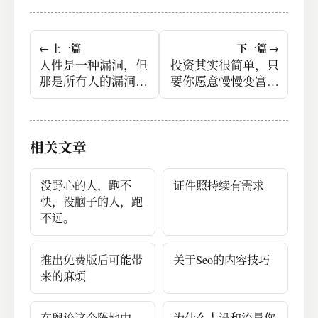
← 上一篇
下一篇 →
人性是一种漏洞，但
投资其实很简单，只
那是所有人的漏洞，
要你愿意慢慢变富而
当你克服了这个漏
不是幻想一夜暴富就
洞，你就比之旁人，
足够了
有了巨大的优势。
相关文章
没野心的人，跑不
证件照持续有需求
快，没脑子的人，跑
不远。
推出免费版后可能带
关于Seo的内容技巧
来的麻烦
在舆论这个阵地中，
为什么人设和流量你