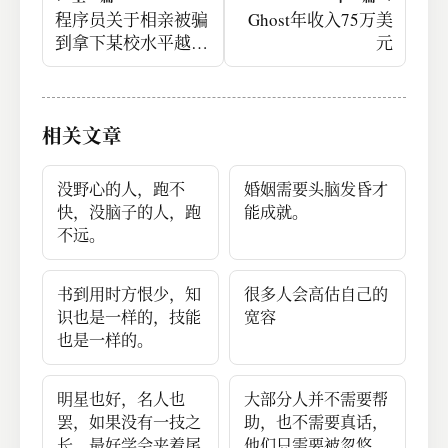
程序员关于相亲被骗
Ghost年收入75万美
到拿下某校水平越权
元
这件事
相关文章
没野心的人，跑不
婚姻需要头脑发昏才
快，没脑子的人，跑
能成就。
不远。
书到用时方恨少，知
很多人会高估自己的
识也是一样的，技能
宽容
也是一样的。
明星也好，名人也
大部分人并不需要帮
罢，如果没有一技之
助，也不需要真话，
长，最好学会夹着尾
他们只需要被忽悠。