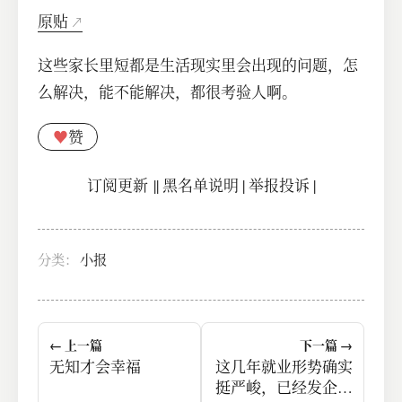
原贴
这些家长里短都是生活现实里会出现的问题，怎
么解决，能不能解决，都很考验人啊。
♥
赞
订阅更新
||
黑名单说明
|
举报投诉
|
分类：
小报
← 上一篇
下一篇 →
无知才会幸福
这几年就业形势确实
挺严峻，已经发企业