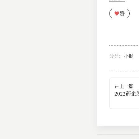
♥
赞
分类：
小报
← 上一篇
2022药