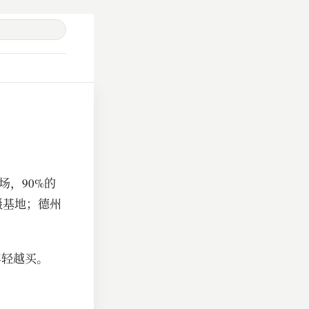
场，90%的
摄基地；德州
年轻越买。