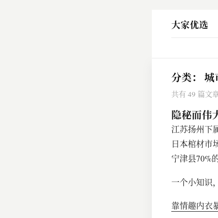
大家优选
分类：
城
共有 49 篇文
隐秘而伟
​江苏扬州下
日本棺材市场
宁津县70
一个小知识
靠情趣内衣