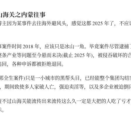
山海关之内蒙往事
主因为某事件去往海外避风头，感觉这都 2025 年了，不
。
案件时间 2018 年，应该只是冰山一角。毕竟案件尽管逮
条产业等问题至今悬而未决(截止 2025 年)，被侵吞破坏的
追回，各种申诉都被拒绝退回。
(郭全生案件)只是一小城市的黑帮头目，已经能整个集团勾结
多年，期间致使多人家破人亡，强迫卖淫等，以及多企业被迫倒
资不过山海关能流传出来流传这么久一定是大把的人吃了亏才
示。