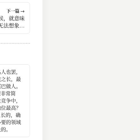
下一篇 →
候，就意味
无法想象的
红海。
名人也罢，
技之长，最
尾巴做人。
理非常简
性竞争中，
地位最高？
之长的，确
必要的领域
长的。