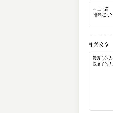
← 上一篇
谁最吃亏
相关文章
没野心的人
没脑子的人