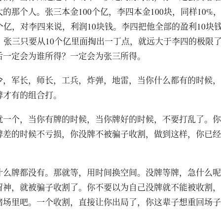
的那个人。张三本金100个亿，李四本金100块，同样10%
个亿，对李四来说，利润10块钱。李四把他全部的盈利10块
钱。张三只要从10个亿里面掏出一丁点，就远大于李四的极限
后一定会为谁所得？一定会为张三所得。
令，军长，师长，工兵，炸弹，地雷，当你什么都有的时候，
牌才有的组合打。
就一个，当你有牌的时候，当你牌好的时候，不要打乱了。你
牌差的时候不亏损，你没牌不被骗子收割，做到这样，你已经
什么牌都没有。那就等，用时间换空间。没牌等牌，急什么呢
留神，就被骗子收割了。你不要以为自己没牌就不能被收割，
赌场里吧。一个收割，直接让你出局了，你这辈子想重回场子