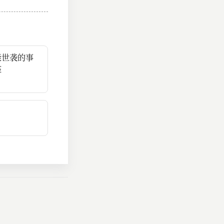
能世袭的事
座