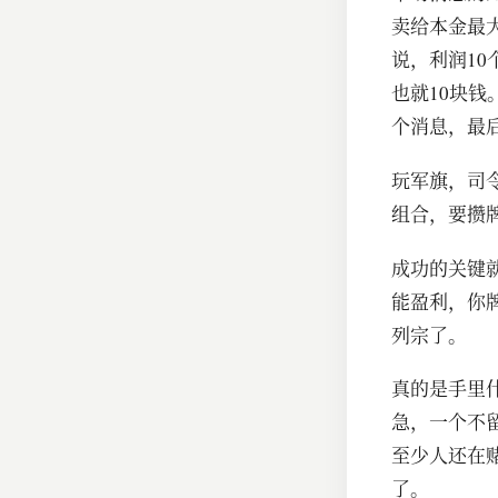
卖给本金最大
说，利润10
也就10块
个消息，最
玩军旗，司
组合，要攒
成功的关键
能盈利，你
列宗了。
真的是手里
急，一个不
至少人还在
了。