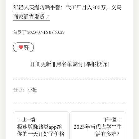
年轻人买爆防晒平替：代工厂月入300万，义乌
商家通宵发货
首发于 2023-07-16 07:53:29
♥
赞
订阅更新
||
黑名单说明
|
举报投诉
|
分类：
小报
← 上一篇
下一篇 →
极速版赚钱类app给
2023年当代大学生生
你的一天订好了价格
活有多难？