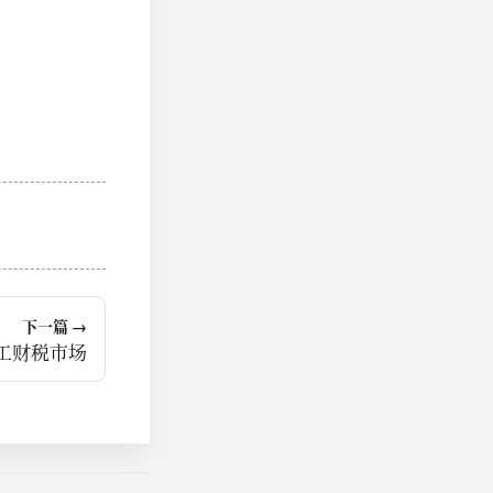
下一篇 →
工财税市场