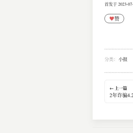
首发于 2023-07-0
♥
赞
分类：
小报
← 上一篇
2年诈骗4