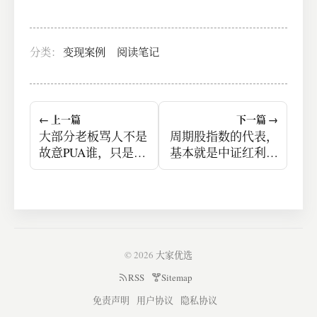
分类：
变现案例
阅读笔记
← 上一篇
下一篇 →
大部分老板骂人不是
周期股指数的代表，
故意PUA谁，只是单
基本就是中证红利指
纯地认为你不值这个
数<br>主要指顺周期
钱，感觉自己钱白花
的行业，比如有色金
了。加班、折磨人，
属、钢铁、采掘等。
是从心理上找回损
随着经济复苏，这些
失。
行业更容易有超额表
现。
© 2026
大家优选
RSS
Sitemap
免责声明
用户协议
隐私协议