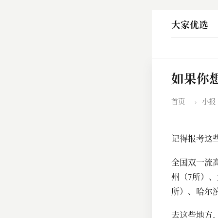
大家优选
如果你
首页
›
小报
记得报考这
​全国双一流
州（7所）、
所）、哈尔
去这些地方