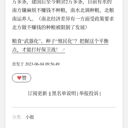
万多条，建国后至今剩余2万多条，目前有水的
南方嫌麻烦不赚钱不种粮，南水北调种粮，北粮
南运养人。（南北经济差异有一方面受政策要求
北方做不赚钱的种粮被限制了发展）
粮食“武器化”、种子“殖民化”？把握这个平衡
点，才能打好保卫战！
首发于 2023-06-04 09:56:49
♥
赞
订阅更新
||
黑名单说明
|
举报投诉
|
分类：
小报