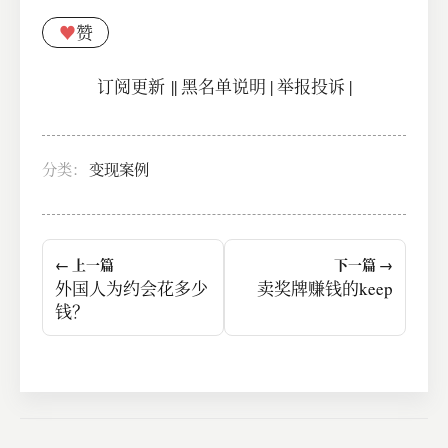
♥
赞
订阅更新
||
黑名单说明
|
举报投诉
|
分类：
变现案例
← 上一篇
下一篇 →
外国人为约会花多少
卖奖牌赚钱的keep
钱？