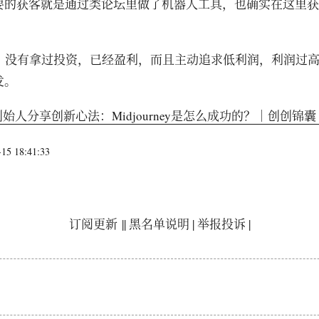
要的获客就是通过类论坛里做了机器人工具，也确实在这里获得
人，没有拿过投资，已经盈利，而且主动追求低利润，利润过
发。
ney创始人分享创新心法：Midjourney是怎么成功的？｜创创锦囊
5 18:41:33
订阅更新
||
黑名单说明
|
举报投诉
|