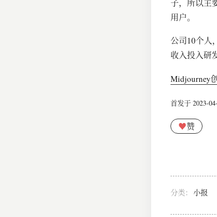
子，所以主
用户。
公司10个
收入投入研
Midjour
首发于 2023-04-1
♥
赞
分类：
小报