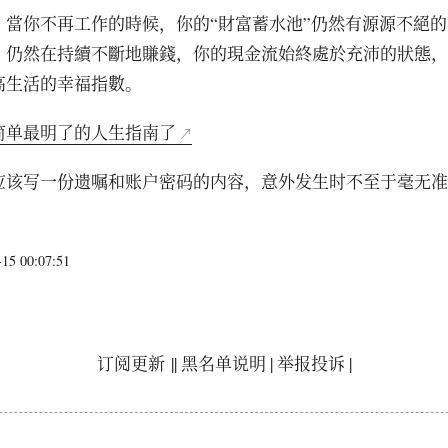
，當你不再工作的時候，你的“財富蓄水池”仍然有源源不絕
，仍然在持續不斷地賺錢，你的現金流始終處於充沛的狀態，
高生活的幸福指數。
简单最明了的人生指南了
应该写一份遗嘱和账户密码的内容，意外发生时不至于毫无准
5 00:07:51
订阅更新
||
黑名单说明
|
举报投诉
|