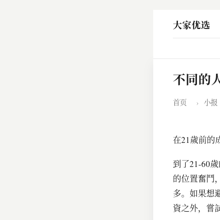
大家优选
不同的
首页
›
小报
在21歲前
到了21-6
的位置奮鬥
多。如果想
資之外，嘗