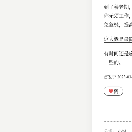
到了養老期
你无須工作
免危機，提
这大概是最
有时间还是
一些的。
首发于 2023-03-1
♥
赞
分类：
小报