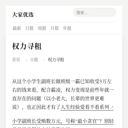
大家优选
最新
日报
周报
月报
年报
权力寻租
首页
›
小报
›
权力寻租
从这个小学生副班长做班级一霸已知收受3万左
右的钱来看，配合霸凌，权力变现是前些年就一
直存在的问题（以小老大，长辈的世界更难
说），也正因此才有了
人生经验爱看不看系列
小学副班长受贿数万元，号称“最小贪官”？别轻