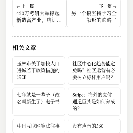
← 上一篇
下一篇 →
450万考研大军撑起
另一个搞坚持学习全
新造富产业，培训班
额返的跑路了
老板4年买房存款200
万，kol月入10万
相关文章
玉林市关于加快人口
社区中心化趋势能避
进城若干政策措施的
免吗？社区运营有必
通知
要树立标杆用户吗？
七年就是一辈子（改
Stripe：海外的支付
名叫新生了）电子书
通道巨头是如何养成
的？
中国互联网算法往事
没有声音的360