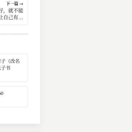
下一篇 →
好，就不能
让自己有持
利用价值。
辈子（改名
电子书
0