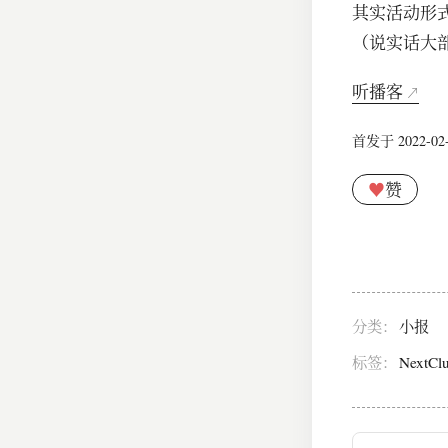
其实活动形
（说实话大
听播客
首发于 2022-02-1
♥
赞
分类：
小报
标签：
NextCl