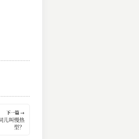
下一篇 →
词儿叫慢热
型？