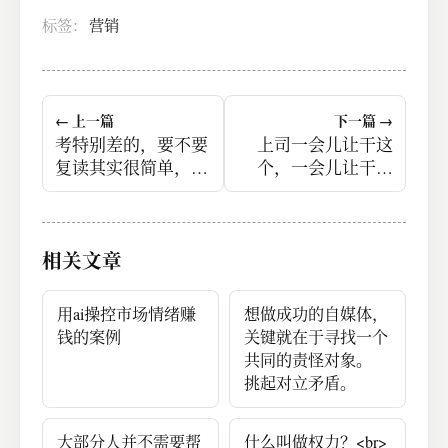
标签：
营销
← 上一篇
下一篇 →
考特别差的，要不要
上司一会儿让干这
复读其实很简单，就
个，一会儿让干那
两个指标。
个，但你说自己干的
这些事和自己长远目
标之间的关联，其实
相关文章
不清不楚。<br>所谓
的关联无非三个维
度。<br>1、我做这
用ai操控市场情绪赚
想做成功的自媒体，
件事对公司有什么功
钱的案例
关键就在于寻找一个
劳？<br>2、我做这
共同的责怪对象。
件事对上司有什么人
挑起对立矛盾。
情？<br>3、我做这
件事对自己有什么可
大部分人并不需要帮
什么叫做权力？<br>
复用的地方？