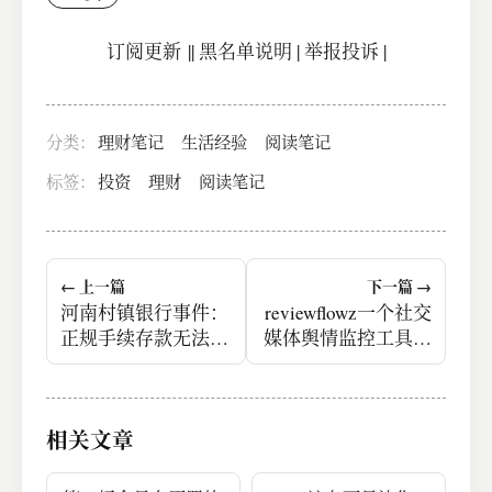
订阅更新
||
黑名单说明
|
举报投诉
|
分类：
理财笔记
生活经验
阅读笔记
标签：
投资
理财
阅读笔记
← 上一篇
下一篇 →
河南村镇银行事件：
reviewflowz一个社交
正规手续存款无法取
媒体舆情监控工具三
款
个月实现月入200美
元
相关文章