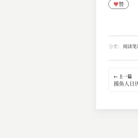
♥
赞
分类：
阅读笔
← 上一篇
摸鱼人日