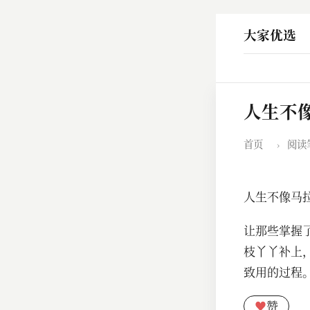
大家优选
人生不
首页
›
阅读
人生不像马
让那些掌握
枝丫丫补上
致用的过程
♥
赞