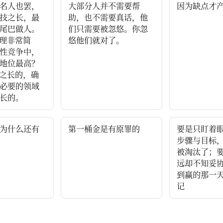
名人也罢，
大部分人并不需要帮
因为缺点才
技之长，最
助，也不需要真话，他
尾巴做人。
们只需要被忽悠。你忽
道理非常简
悠他们就对了。
性竞争中，
地位最高？
技之长的，确
必要的领域
长的。
为什么还有
第一桶金是有原罪的
要是只盯着
步骤与目标
被淘汰了；
远却不知妥
到赢的那一天
记