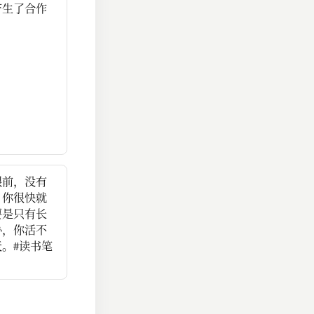
产生了合作
眼前，没有
，你很快就
要是只有长
协，你活不
。#读书笔