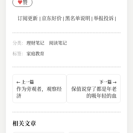
♥
赞
订阅更新
|
京东好价
|
黑名单说明
|
举报投诉
|
分类：
理财笔记
阅读笔记
标签：
家庭教育
← 上一篇
下一篇 →
作为旁观者，观察经
保值说穿了都是年老
济
的吸年轻的血
相关文章