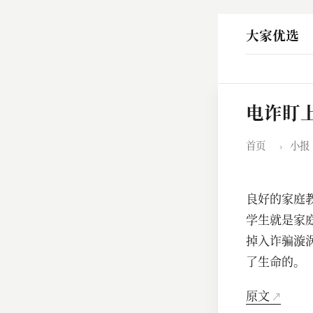
大家优选
电诈盯
首页
›
小报
良好的家庭
学生就是家
掉入诈骗漩
了生命的。
原文