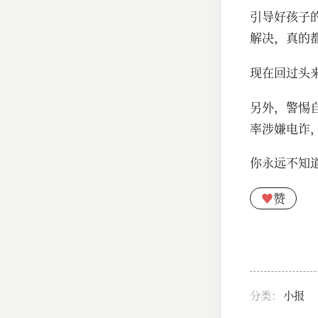
引导好孩子
解决，真的
现在回过头
另外，警惕
率涉嫌电诈
你永远不知
♥
赞
分类：
小报