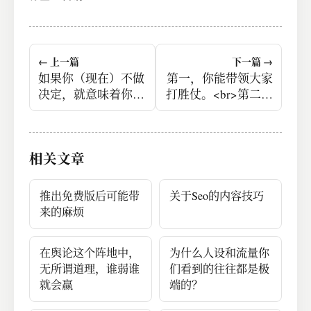
← 上一篇
下一篇 →
如果你（现在）不做
第一，你能带领大家
决定，就意味着你已
打胜仗。<br>第二，
经做好了决定。你决
你能让每个人都能充
定一切照旧，不做任
分地发挥。<br>第
何改变。#读书笔记#
三，你能培养新的领
相关文章
导者。
推出免费版后可能带
关于Seo的内容技巧
来的麻烦
在舆论这个阵地中，
为什么人设和流量你
无所谓道理，谁弱谁
们看到的往往都是极
就会赢
端的？