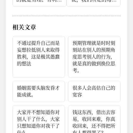
有节。 怎么尽量让
步，不仅要为品牌建
自己的利益得以保
立资产，还要从成本
全，又让整个场子看
角度去看待它，所有
相关文章
得过去，这就叫体
的动作都要能够为企
面。#读书笔记#
业降低营销成本、降
低消费者选择成本。
不通过提升自己而是
预期管理就是时时刻
#读书笔记#
妄想拉低别人来取得
刻站在别人的预期角
胜利，这是极其愚蠢
度思考别人的行为，
的想法
就是真的做到换位思
考。
婚姻需要头脑发昏才
很多人会高估自己的
能成就。
宽容
大家并不想知道你对
钱这东西，借出去容
别人干了什么，大家
易，收回来难，你真
只想知道你对我干了
收回来，还不得把所
什么。
有人都得罪了？