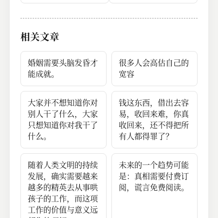
我自己人不行。 只
要路平了，我自然就
行了。#读书笔记#
相关文章
一般人的思维
婚姻需要头脑发昏才
很多人会高估自己的
能成就。
宽容
大家并不想知道你对
钱这东西，借出去容
别人干了什么，大家
易，收回来难，你真
只想知道你对我干了
收回来，还不得把所
什么。
有人都得罪了？
随着人类文明的持续
未来的一个趋势可能
发展，确实需要越来
是：真相需要付费订
越多的精英去从事哄
阅，谎言免费阅读。
孩子的工作，而这项
工作的价值与意义远