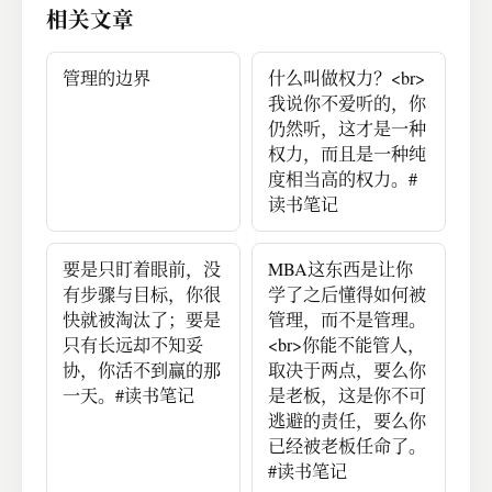
相关文章
就真的什么都改变不
了了。#读书笔记#
改变来自于内驱力，
管理的边界
什么叫做权力？<br>
来自于对现状的强烈
我说你不爱听的，你
不满，仅仅是情绪不
仍然听，这才是一种
满是不够的。
权力，而且是一种纯
度相当高的权力。#
读书笔记
要是只盯着眼前，没
MBA这东西是让你
有步骤与目标，你很
学了之后懂得如何被
快就被淘汰了；要是
管理，而不是管理。
只有长远却不知妥
<br>你能不能管人，
协，你活不到赢的那
取决于两点，要么你
一天。#读书笔记
是老板，这是你不可
逃避的责任，要么你
已经被老板任命了。
#读书笔记