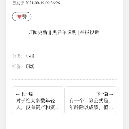
首发于 2021-09-19 09:36:26
♥
赞
订阅更新
||
黑名单说明
|
举报投诉
|
分类：
小报
标签：
职场
← 上一篇
下一篇 →
对于绝大多数年轻
有一个计算公式是，
人，没有资产和资产
年龄除以成绩，值越
性收入是一件很难的
低则潜力越低。
事情。但如果这变成
了堕落的原因，那么