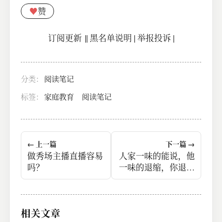
♥
赞
订阅更新
||
黑名单说明
|
举报投诉
|
分类：
阅读笔记
标签：
家庭教育
阅读笔记
← 上一篇
下一篇 →
做秀场主播直播容易
人家一味的能说，他
吗？
一味的退缩，你退到
退无可退，这颗星球
上就没有你的生存空
间了。
相关文章