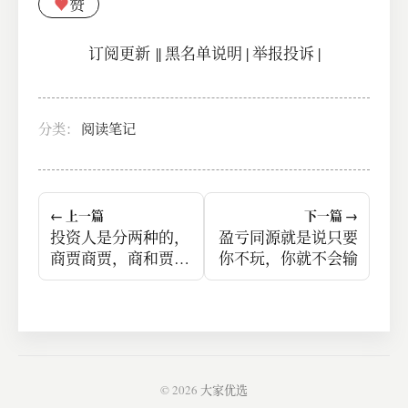
♥
赞
订阅更新
||
黑名单说明
|
举报投诉
|
分类：
阅读笔记
← 上一篇
下一篇 →
投资人是分两种的，
盈亏同源就是说只要
商贾商贾，商和贾不
你不玩，你就不会输
是一个意思。
© 2026
大家优选