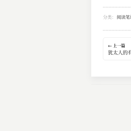
分类：
阅读笔
← 上一篇
犹太人的