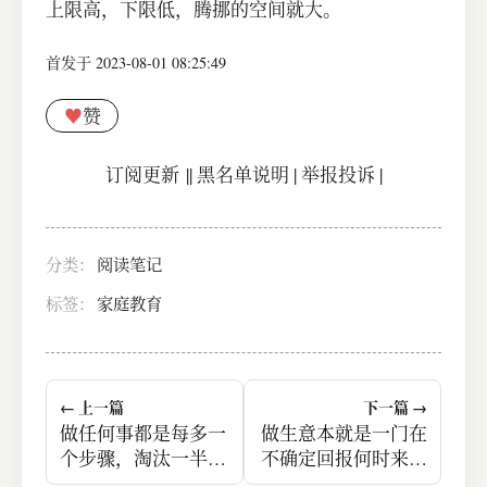
上限高，下限低，腾挪的空间就大。
首发于 2023-08-01 08:25:49
♥
赞
订阅更新
||
黑名单说明
|
举报投诉
|
分类：
阅读笔记
标签：
家庭教育
← 上一篇
下一篇 →
做任何事都是每多一
做生意本就是一门在
个步骤，淘汰一半
不确定回报何时来的
人，成功率又下降非
前提下，保持努力的