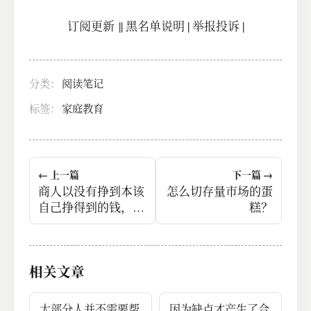
订阅更新
||
黑名单说明
|
举报投诉
|
分类：
阅读笔记
标签：
家庭教育
← 上一篇
下一篇 →
商人以没有挣到本该
怎么切存量市场的蛋
自己挣得到的钱，为
糕？
耻。
相关文章
大部分人并不需要帮
因为缺点才产生了合