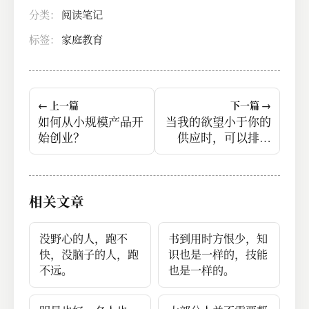
分类：
阅读笔记
标签：
家庭教育
← 上一篇
下一篇 →
如何从小规模产品开
当我的欲望小于你的
始创业？
供应时，可以排排
坐，等着你喂；可当
我的欲望大于你的供
应时，当然是靠我自
相关文章
己抢。<br>前者就叫
做普通人思维，后者
就叫做不普通。
没野心的人，跑不
书到用时方恨少，知
快，没脑子的人，跑
识也是一样的，技能
不远。
也是一样的。