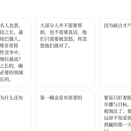
名人也罢，
大部分人并不需要帮
因为缺点才
技之长，最
助，也不需要真话，他
尾巴做人。
们只需要被忽悠。你忽
道理非常简
悠他们就对了。
性竞争中，
地位最高？
技之长的，确
必要的领域
长的。
为什么还有
第一桶金是有原罪的
要是只盯着
步骤与目标
被淘汰了；
远却不知妥
到赢的那一天