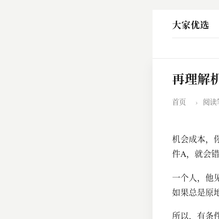
大家优选
再理解
首页
›
阅读
机会成本，
件A，就会
一个人，他
如果总是原
所以，有条