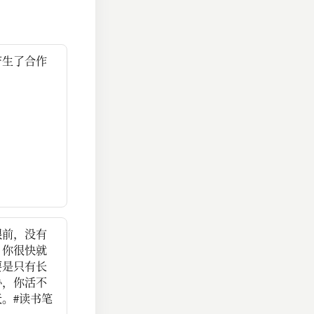
产生了合作
眼前，没有
，你很快就
要是只有长
协，你活不
。#读书笔