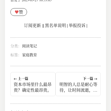
♥
赞
订阅更新
||
黑名单说明
|
举报投诉
|
分类：
阅读笔记
标签：
家庭教育
← 上一篇
下一篇 →
资本市场里什么最昂
明智的人总是耐心等
贵？确定性最昂贵。
待，让时间流逝，体
会其中妙处。大多数
人总是瞎忙活。