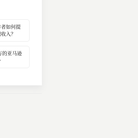
作者如何提
职收入？
5万的亚马逊
务