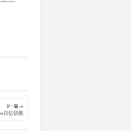
下一篇 →
yo百亿估值