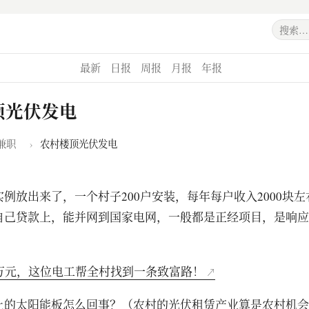
最新
日报
周报
月报
年报
顶光伏发电
兼职
›
农村楼顶光伏发电
例放出来了，一个村子200户安装，每年每户收入2000块
自己贷款上，能并网到国家电网，一般都是正经项目，是响应
余万元，这位电工帮全村找到一条致富路！
上的太阳能板怎么回事？（农村的光伏租赁产业算是农村机会