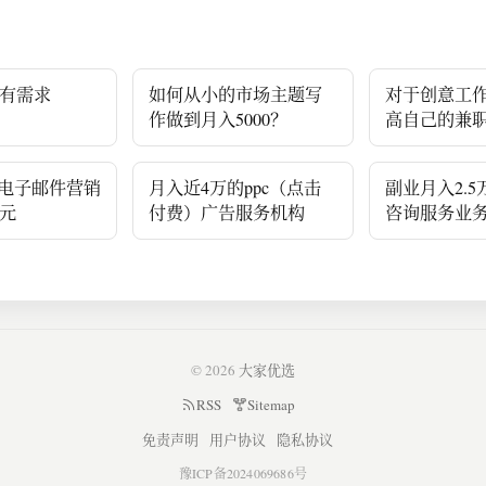
有需求
如何从小的市场主题写
对于创意工
作做到月入5000？
高自己的兼
rop电子邮件营销
月入近4万的ppc（点击
副业月入2.
美元
付费）广告服务机构
咨询服务业
© 2026
大家优选
RSS
Sitemap
免责声明
用户协议
隐私协议
豫ICP备2024069686号