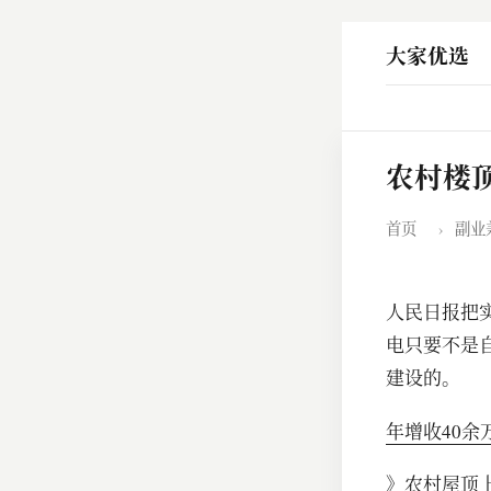
大家优选
农村楼
首页
›
副业
人民日报把实
电只要不是
建设的。
年增收40
》
农村屋顶