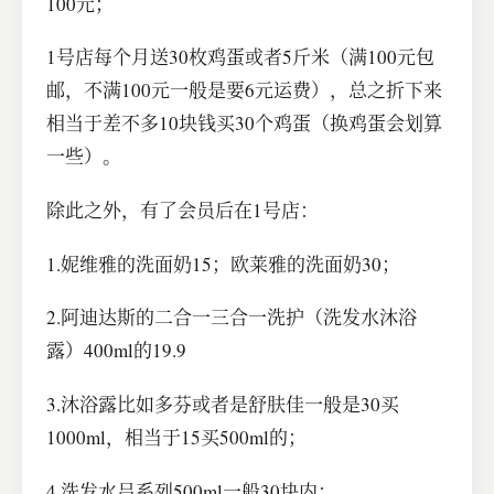
100元；
1号店每个月送30枚鸡蛋或者5斤米（满100元包
邮，不满100元一般是要6元运费），总之折下来
相当于差不多10块钱买30个鸡蛋（换鸡蛋会划算
一些）。
除此之外，有了会员后在1号店：
1.妮维雅的洗面奶15；欧莱雅的洗面奶30；
2.阿迪达斯的二合一三合一洗护（洗发水沐浴
露）400ml的19.9
3.沐浴露比如多芬或者是舒肤佳一般是30买
1000ml，相当于15买500ml的；
4.洗发水吕系列500ml一般30块内；