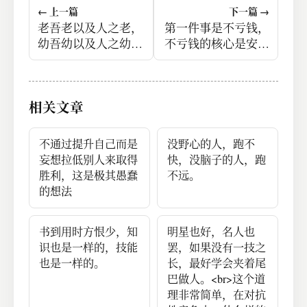
← 上一篇
下一篇 →
老吾老以及人之老，
第一件事是不亏钱，
幼吾幼以及人之幼，
不亏钱的核心是安全
天下可运于掌。
线足够高，这要求买
到手的价格必须足够
低，卖出的价格足够
相关文章
高，这里边买入的足
够低更重要，足够低
反过来就是意味着安
不通过提升自己而是
没野心的人，跑不
全线更高，因为一个
妄想拉低别人来取得
快，没脑子的人，跑
产品很难再跌破这个
胜利，这是极其愚蠢
不远。
足够低的价格，这意
的想法
味着你很容易就能赚
钱，但是你要亏钱是
书到用时方恨少，知
明星也好，名人也
很难的；潜在的含义
识也是一样的，技能
罢，如果没有一技之
就是你要拿得住钱，
也是一样的。
长，最好学会夹着尾
愿意付出时间等这个
巴做人。<br>这个道
足够低的价格出现。
理非常简单，在对抗