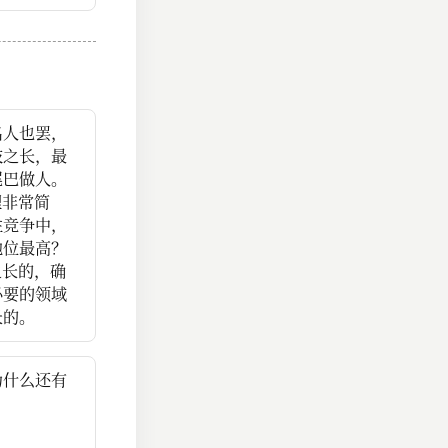
名人也罢，
技之长，最
尾巴做人。
理非常简
性竞争中，
地位最高？
之长的，确
必要的领域
长的。
为什么还有