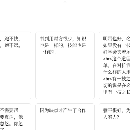
，跑不快，
书到用时方恨少，知识
明星也好，
，跑不远。
也是一样的，技能也是
如果没有一
一样的。
好学会夹着
<br>这个道
单，在对抗
什么样的人
<br>有一技
切的说是在
里有一技之
不需要帮
因为缺点才产生了合作
躺平很好，
要真话，他
人努力？
忽悠。你忽