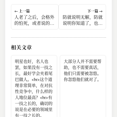
← 上一篇
下一篇 →
人老了之后，会格外
防就说明无解，防就
的怕死，或者说的更
说明你知道了，也没
干脆点，叫做怕世界
有办法。
抹去自己曾经存在过
的痕迹。
相关文章
明星也好，名人也
大部分人并不需要帮
罢，如果没有一技之
助，也不需要真话，
长，最好学会夹着尾
他们只需要被忽悠。
巴做人。<br>这个道
你忽悠他们就对了。
理非常简单，在对抗
性竞争中，什么样的
人地位最高？<br>有
一技之长的，确切的
说是在必要的领域里
有一技之长的。